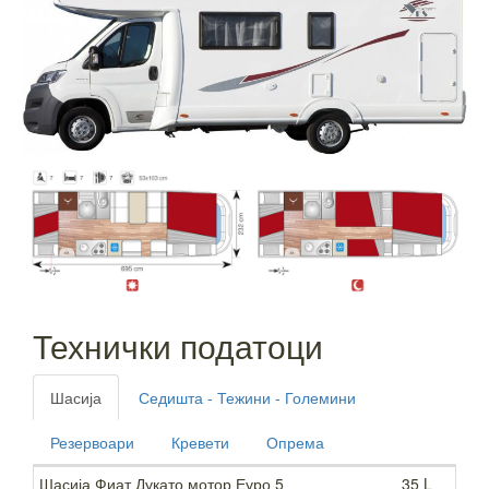
Технички податоци
Шасија
Седишта - Тежини - Големини
Резервоари
Кревети
Опрема
Шасија Фиат Дукато мотор Еуро 5
35 L