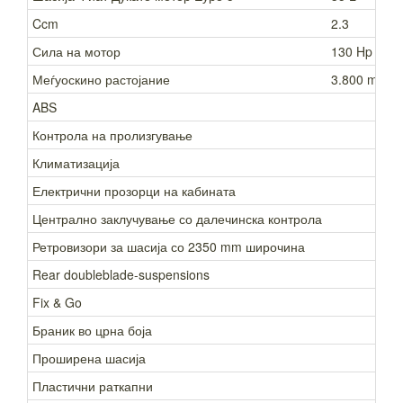
Ccm
2.3
Сила на мотор
130 Hp
Меѓуоскино растојание
3.800 mm
ABS
Контрола на пролизгување
Климатизација
Електрични прозорци на кабината
Централно заклучување со далечинска контрола
Ретровизори за шасија со 2350 mm широчина
Rear doubleblade-suspensions
Fix & Go
Браник во црна боја
Проширена шасија
Пластични раткапни